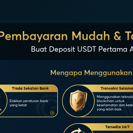
Pembayaran Mudah & T
Buat Deposit USDT Pertama An
Mengapa Menggunakan 
Tiada Sekatan Bank
Transaksi Selama
Menggunakan teknolo
Elakkan peraturan bank
blockchain untuk
yang ketat
keselamatan dan kete
yang lebih baik.
Tersedia 24/7