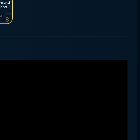
nsaksi
anpa
al.