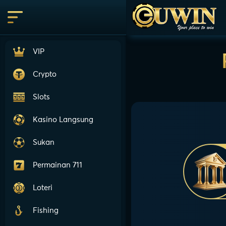
VIP
Crypto
Slots
Kasino Langsung
Sukan
Permainan 711
Loteri
Fishing