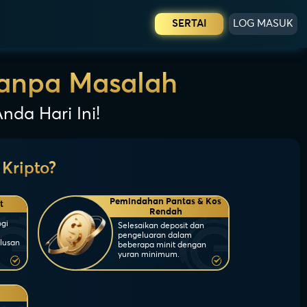
SERTAI
LOG MASUK
anpa Masalah
da Hari Ini!
Kripto?
Pemindahan Pantas & Kos
t
Rendah
gi
Selesaikan deposit dan
pengeluaran dalam
lusan
beberapa minit dengan
yuran minimum.