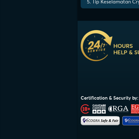
5. Tip Keselamatan Cr
Certification & Security by: