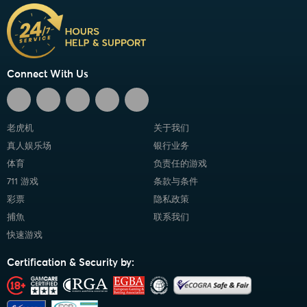
Connect With Us
老虎机
关于我们
真人娱乐场
银行业务
体育
负责任的游戏
711 游戏
条款与条件
彩票
隐私政策
捕魚
联系我们
快速游戏
Certification & Security by: