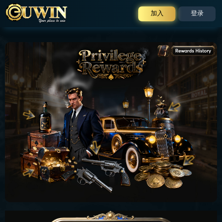
加入
登录